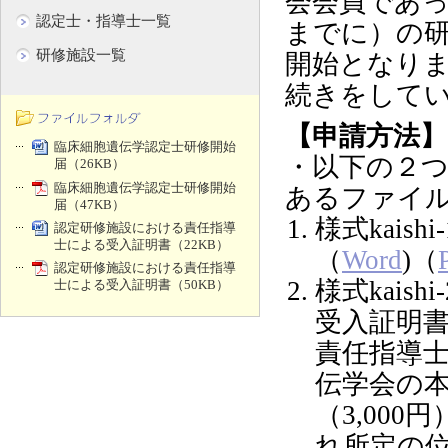
会会員であ
認定士・指導士一覧
までに）の
研修施設一覧
開始となり
続きをして
【申請方法】
臨床細胞遺伝学認定士研修開始
・以下の２つ
届（26KB）
臨床細胞遺伝学認定士研修開始
あるファイ
届（47KB）
様式kai
認定研修施設における責任指導
士による受入証明書（22KB）
（
Word
)（
認定研修施設における責任指導
様式kai
士による受入証明書（50KB）
受入証明
責任指導
伝学会の
（3,00
れ所定の